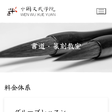
コ
ン
テ
ン
ツ
へ
ス
書道・篆刻教室
キ
ッ
プ
料金体系
グループレッスン