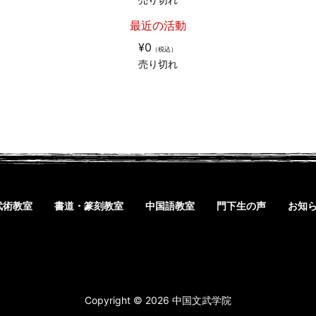
最近の活動
¥0
（税込）
売り切れ
武術教室
書道・篆刻教室
中国語教室
門下生の声
お知
Copyright © 2026 中国文武学院