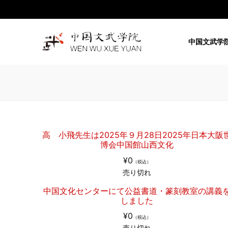
コ
ン
テ
中国文武学
ン
ツ
へ
ス
キ
ッ
プ
高 小飛先生は2025年９月28日2025年日本大阪
博会中国館山西文化
¥0
（税込）
売り切れ
中国文化センターにて公益書道・篆刻教室の講義
しました
¥0
（税込）
売り切れ