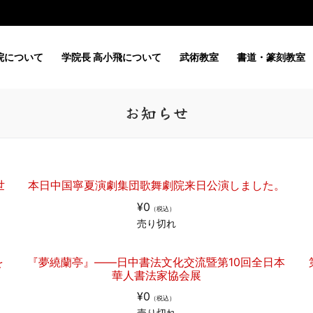
院について
学院長 高小飛について
武術教室
書道・篆刻教室
お知らせ
世
本日中国寧夏演劇集団歌舞劇院来日公演しました。
¥0
（税込）
売り切れ
を
『夢繞蘭亭』——日中書法文化交流暨第10回全日本
華人書法家協会展
¥0
（税込）
売り切れ