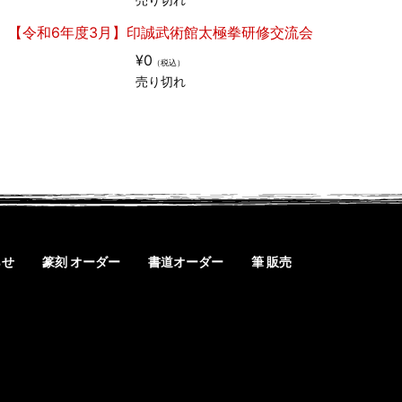
【令和6年度3月】印誠武術館太極拳研修交流会
¥0
（税込）
売り切れ
らせ
篆刻 オーダー
書道オーダー
筆 販売