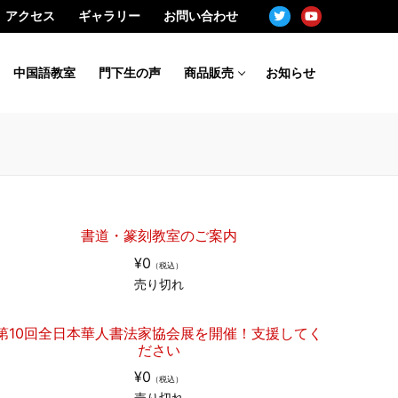
アクセス
ギャラリー
お問い合わせ
中国語教室
門下生の声
商品販売
お知らせ
書道・篆刻教室のご案内
¥0
（税込）
売り切れ
第10回全日本華人書法家協会展を開催！支援してく
ださい
¥0
（税込）
売り切れ