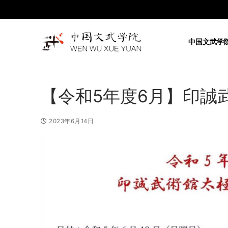
コ
ン
テ
中国文武学
ン
ツ
へ
ス
【令和5年度6月】印誠
キ
ッ
プ
2023年6月14日