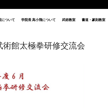
院について
学院長 高小飛について
武術教室
書道・篆刻教室
武術館太極拳研修交流会